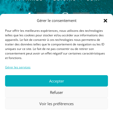
Follow
Follow
Gérer le consentement
Pour offrir les meilleures expériences, nous utilisons des technologies
Inscrivez-vous à notre newsletter
telles que les cookies pour stocker et/ou accéder aux informations des
appareils. Le fait de consentir à ces technologies nous permettra de
traiter des données telles que le comportement de navigation ou les ID
uniques sur ce site. Le fait de ne pas consentir ou de retirer son
consentement peut avoir un effet négatif sur certaines caractéristiques
et fonctions.
S'inscrire
Gérer les services
Votre adresse de messagerie est uniquement utilisée pour vous envoyer
Accepter
les lettres d’information de Turquoise Surf Travel. Vous pouvez à tout
moment utiliser le lien de désabonnement intégré dans la newsletter.
En
savoir plus sur la gestion de vos données et vos droits
Refuser
Voir les préférences
Mentions légales
|
Politique de confidentialité
|
Politique des cookies