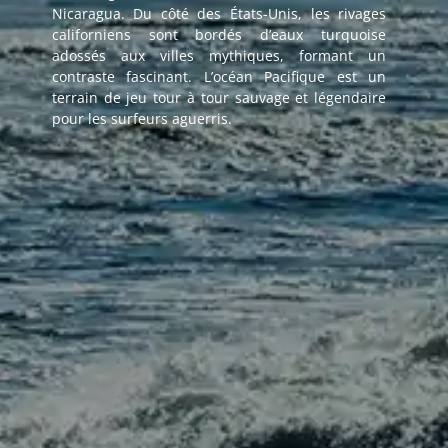
Nicaragua. Du côté des États-Unis, les rivages
californiens sont bordés d’eaux turquoise
adossés aux villes mythiques, formant un
contraste fascinant. L’océan Pacifique est un
terrain de jeu tour à tour sauvage et légendaire
pour les surfeurs aguerris.