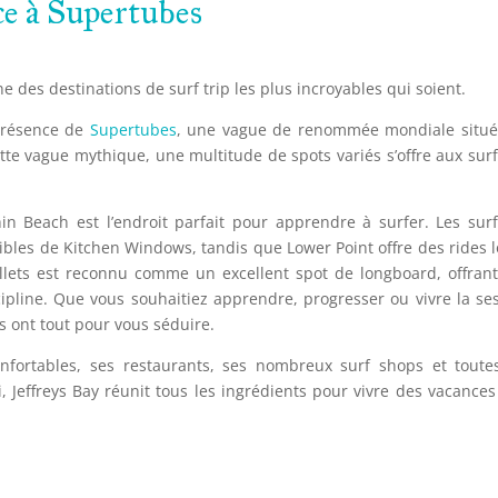
ce à Supertubes
une des destinations de surf trip les plus incroyables qui soient.
 présence de
Supertubes
, une vague de renommée mondiale situé
cette vague mythique, une multitude de spots variés s’offre aux sur
in Beach est l’endroit parfait pour apprendre à surfer. Les sur
ibles de Kitchen Windows, tandis que Lower Point offre des rides 
ullets est reconnu comme un excellent spot de longboard, offran
ipline. Que vous souhaitiez apprendre, progresser ou vivre la se
ns ont tout pour vous séduire.
fortables, ses restaurants, ses nombreux surf shops et toute
, Jeffreys Bay réunit tous les ingrédients pour vivre des vacances