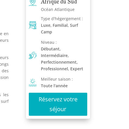
Afrique du Sud
Océan Atlantique
Type d'hégergement :
Luxe, Familial, Surf
Camp
e en
feurs
Niveau :
Débutant,
Intermédiaire,
feurs
Perfectionnement,
longs
Professionnel, Expert
t des
ssion
Meilleur saison :
Toute l'année
s les
Réservez votre
 surf
séjour