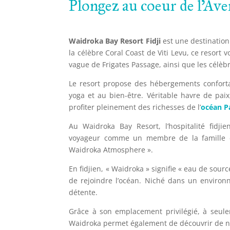
Plongez au coeur de l'Ave
Waidroka Bay Resort Fidji
est une destination 
la célèbre Coral Coast de Viti Levu, ce resort 
vague de Frigates Passage, ainsi que les célèb
Le resort propose des hébergements conforta
yoga et au bien-être. Véritable havre de paix
profiter pleinement des richesses de l’
océan P
Au Waidroka Bay Resort, l’hospitalité fidji
voyageur comme un membre de la famille da
Waidroka Atmosphere ».
En fidjien, « Waidroka » signifie « eau de source
de rejoindre l’océan. Niché dans un environ
détente.
Grâce à son emplacement privilégié, à seulem
Waidroka permet également de découvrir de nom