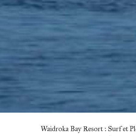
Waidroka Bay Resort : Surf et P