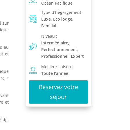
Océan Pacifique
Type d'hégergement :
Luxe, Eco lodge,
é sur
Familial
hique
Niveau :
Intermédiaire,
és au
Perfectionnement,
st et
Professionnel, Expert
Meilleur saison :
haque
Toute l'année
re «
Réservez votre
avant
séjour
re et
idji,