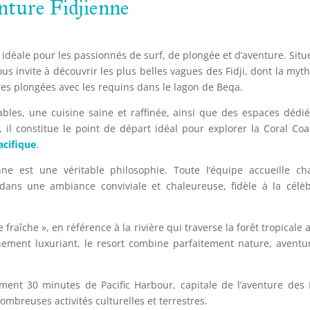
nture Fidjienne 
idéale pour les passionnés de surf, de plongée et d’aventure. Situ
vous invite à découvrir les plus belles vagues des Fidji, dont la myt
res plongées avec les requins dans le lagon de Beqa.
bles, une cuisine saine et raffinée, ainsi que des espaces dédi
, il constitue le point de départ idéal pour explorer la Coral Coa
acifique
.
enne est une véritable philosophie. Toute l’équipe accueille c
ns une ambiance conviviale et chaleureuse, fidèle à la célèb
 fraîche », en référence à la rivière qui traverse la forêt tropicale 
nement luxuriant, le resort combine parfaitement nature, aventu
ent 30 minutes de Pacific Harbour, capitale de l’aventure des F
breuses activités culturelles et terrestres.