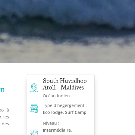
South Huvadhoo
en
Atoll - Maldives
Océan Indien
Type d'hégergement :
oo, à
Eco lodge, Surf Camp
r les
Niveau :
s des
Intermédiaire,