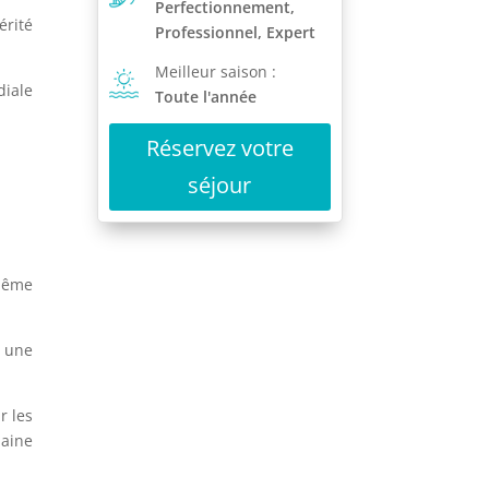
Perfectionnement,
érité
Professionnel, Expert
Meilleur saison :
diale
Toute l'année
Réservez votre
séjour
-même
e une
r les
haine