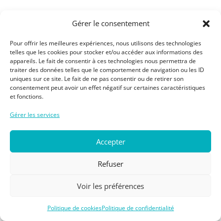
Gérer le consentement
Unleash a Better You
Pour offrir les meilleures expériences, nous utilisons des technologies
telles que les cookies pour stocker et/ou accéder aux informations des
Vivez une véritable transformation bien-être à
appareils. Le fait de consentir à ces technologies nous permettra de
traiter des données telles que le comportement de navigation ou les ID
Niyama
avec le programme personnalisé
«
uniques sur ce site. Le fait de ne pas consentir ou de retirer son
Unleash A Better You – The Niyama Reboot ».
consentement peut avoir un effet négatif sur certaines caractéristiques
et fonctions.
Un voyage sur mesure, à la croisée de la science et
de l’intuition, qui commence par une
consultation
Gérer les services
épigénétique
et une session avec un
coach
personnel en performance
, pour définir les
Accepter
besoins de votre corps et de votre esprit vers une
santé optimale.
Refuser
Votre parcours bien-être personnalisé
Voir les préférences
Après votre consultation, composez votre
Politique de cookies
Politique de confidentialité
programme idéal parmi une sélection d’expériences