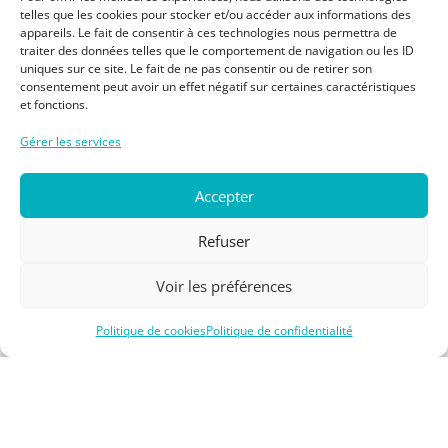
telles que les cookies pour stocker et/ou accéder aux informations des
appareils. Le fait de consentir à ces technologies nous permettra de
traiter des données telles que le comportement de navigation ou les ID
uniques sur ce site. Le fait de ne pas consentir ou de retirer son
🌿 Nicaragua – Écotourisme
consentement peut avoir un effet négatif sur certaines caractéristiques
et fonctions.
et Infos Pratiques
Gérer les services
Accepter
Un sanctuaire de nature
Sept hectares sont réservés à l’observation de la
Refuser
faune, offrant un gîte précieux aux espèces
migratrices. Los Cardones est construit dans un
Voir les préférences
esprit de conservation, avec un impact minimal sur
Politique de cookies
Politique de confidentialité
l’environnement.
La forêt environnante est magnifique et sauvage, et
l’objectif est de préserver sa biodiversité. Tous les
aménagements ont été pensés pour s’intégrer à la
végétation existante et respecter les techniques