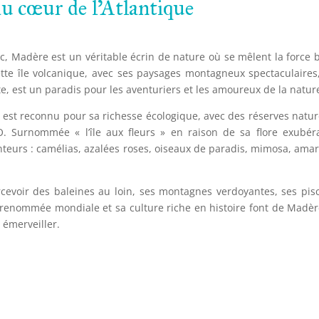
au cœur de l'Atlantique
oc, Madère est un véritable écrin de nature où se mêlent la force 
tte île volcanique, avec ses paysages montagneux spectaculaires
e, est un paradis pour les aventuriers et les amoureux de la natur
 est reconnu pour sa richesse écologique, avec des réserves natur
. Surnommée « l’île aux fleurs » en raison de sa flore exubér
teurs : camélias, azalées roses, oiseaux de paradis, mimosa, amary
cevoir des baleines au loin, ses montagnes verdoyantes, ses pis
e renommée mondiale et sa culture riche en histoire font de Madè
 émerveiller.