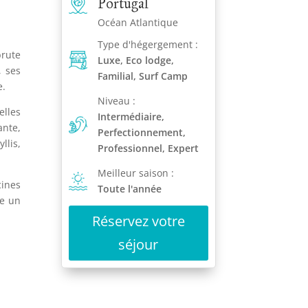
Portugal
Océan Atlantique
Type d'hégergement :
brute
Luxe, Eco lodge,
, ses
Familial, Surf Camp
e.
Niveau :
elles
Intermédiaire,
ante,
Perfectionnement,
llis,
Professionnel, Expert
Meilleur saison :
cines
Toute l'année
re un
Réservez votre
séjour