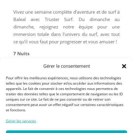
Vivez une semaine complète d’aventure et de surf à
Baleal avec Truster Surf. Du dimanche au
dimanche, rejoignez notre équipe pour une
immersion totale dans l’univers du surf, avec tout
ce qu’il vous faut pour progresser et vous amuser !
7 Nuits
Hébergement dans nos dortoirs mixtes ou réservés
Gérer le consentement
aux filles, pour une expérience conviviale. Vous
préférez plus d’intimité ? Optez pour une chambre
Pour offrir les meilleures expériences, nous utilisons des technologies
privée ou un appartement privé, disponibles sur
telles que les cookies pour stocker et/ou accéder aux informations des
appareils. Le fait de consentir à ces technologies nous permettra de
demande.
traiter des données telles que le comportement de navigation ou les ID
uniques sur ce site. Le fait de ne pas consentir ou de retirer son
10 seances de Surf
consentement peut avoir un effet négatif sur certaines caractéristiques
Profitez de 2 séances de surf par jour, du lundi au
et fonctions.
vendredi, avec nos coachs expérimentés. Chaque
Gérer les services
coach prend en charge un maximum de 5 surfeurs,
pour un apprentissage personnalisé et optimal.