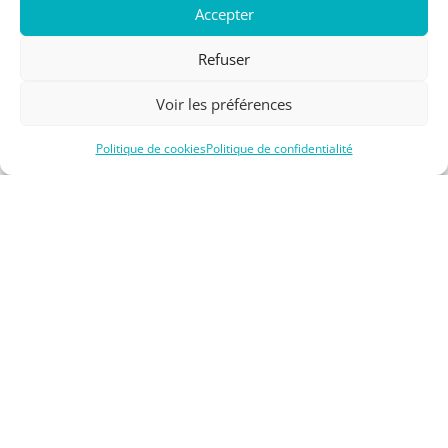
Accepter
Quiver
Refuser
Accédez à une large gamme de planches de surf et
de combinaisons de plongée de haute qualité,
Voir les préférences
inclus dans chaque séance guidée.
Politique de cookies
Politique de confidentialité
Navette de plage
On vous emmène aux meilleurs spots de surf,
même lorsque ceux-ci ne sont pas accessibles à
pied.
Surf Théorie et Surf Analyse Vidéo
Pour parfaire votre technique, une analyse
théorique et une analyse vidéo sont incluses, vous
permettant d’acquérir des connaissances précieuses
et d’améliorer vos compétences.
Et bien plus encore
• 30 % de réduction sur les locations de matériel.