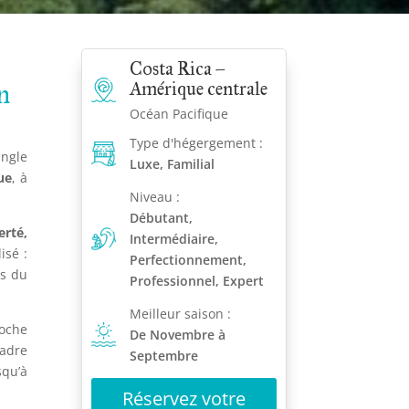
Costa Rica –
n
Amérique centrale
Océan Pacifique
Type d'hégergement :
ungle
Luxe, Familial
ue
, à
Niveau :
Débutant,
berté,
Intermédiaire,
isé :
Perfectionnement,
ns du
Professionnel, Expert
Meilleur saison :
roche
De Novembre à
cadre
Septembre
squ’à
Réservez votre