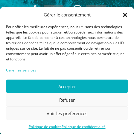
Follow
Follow
Gérer le consentement
Pour offrir les meilleures expériences, nous utilisons des technologies
Inscrivez-vous à notre newsletter
telles que les cookies pour stocker et/ou accéder aux informations des
appareils. Le fait de consentir à ces technologies nous permettra de
traiter des données telles que le comportement de navigation ou les ID
uniques sur ce site. Le fait de ne pas consentir ou de retirer son
consentement peut avoir un effet négatif sur certaines caractéristiques
et fonctions.
S'inscrire
Gérer les services
Votre adresse de messagerie est uniquement utilisée pour vous envoyer
Accepter
les lettres d’information de Turquoise Surf Travel. Vous pouvez à tout
moment utiliser le lien de désabonnement intégré dans la newsletter.
En
savoir plus sur la gestion de vos données et vos droits
Refuser
Voir les préférences
Mentions légales
|
Politique de confidentialité
|
Politique des cookies
Politique de cookies
Politique de confidentialité